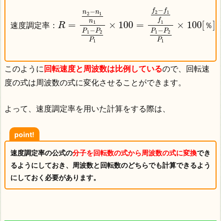
−
f
f
−
n
n
2
1
2
1
f
n
1
1
=
×
100
=
×
100
[
]
速
度
調
定
率
：
R
％
−
−
P
P
P
P
1
2
1
2
P
P
1
1
このように
回転速度と周波数は比例している
ので、回転速
度の式は周波数の式に変化させることができます。
よって、速度調定率を用いた計算をする際は、
point!
速度調定率の公式の
分子を回転数の式から周波数の式に変換
でき
るようにしておき、周波数と回転数のどちらでも計算できるよう
にしておく必要があります。