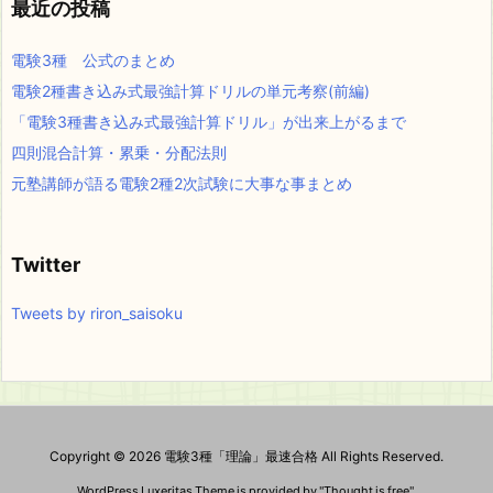
最近の投稿
電験3種 公式のまとめ
電験2種書き込み式最強計算ドリルの単元考察(前編)
「電験3種書き込み式最強計算ドリル」が出来上がるまで
四則混合計算・累乗・分配法則
元塾講師が語る電験2種2次試験に大事な事まとめ
Twitter
Tweets by riron_saisoku
Copyright ©
2026
電験3種「理論」最速合格
All Rights Reserved.
WordPress Luxeritas Theme is provided by "
Thought is free
".