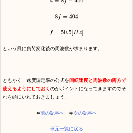
4
=
8
−
400
f
8
=
404
f
=
50.5
[
]
f
H
z
という風に負荷変化後の周波数が求まります。
ともかく、速度調定率の公式を
回転速度と周波数の両方で
使えるようにしておく
のがポイントになってきますのでそ
れを頭にいれておきましょう。
⇐
前の記事へ
⇒
次の記事へ
単元一覧に戻る