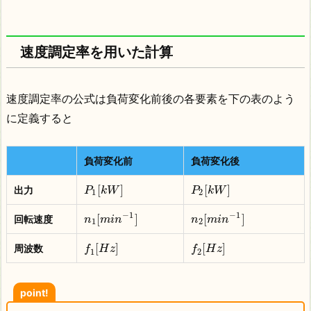
速度調定率を用いた計算
速度調定率の公式は負荷変化前後の各要素を下の表のよう
に定義すると
負荷変化前
負荷変化後
[
]
[
]
出力
P
k
W
P
k
W
1
2
−
1
−
1
[
]
[
]
回転速度
n
m
i
n
n
m
i
n
1
2
[
]
[
]
周波数
f
H
z
f
H
z
1
2
point!