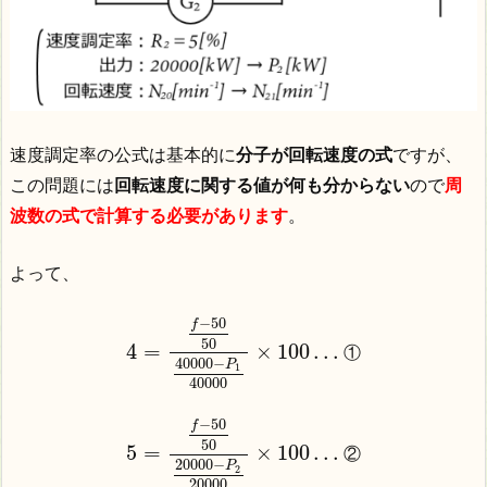
速度調定率の公式は基本的に
分子が回転速度の式
ですが、
この問題には
回転速度に関する値が何も分からない
ので
周
波数の式で計算する必要があります
。
よって、
−
50
f
50
4
=
×
100
…
①
40000
−
P
1
40000
−
50
f
50
5
=
×
100
…
②
20000
−
P
2
20000