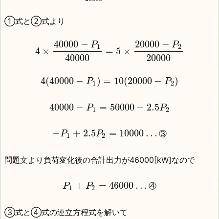
①式と②式より
40000
−
20000
−
P
P
1
2
4
×
=
5
×
40000
20000
4
(
40000
−
)
=
10
(
20000
−
)
P
P
1
2
40000
−
=
50000
−
2.5
P
P
1
2
−
+
2.5
=
10000
…
P
P
③
1
2
問題文より負荷変化後の合計出力が46000[kW]なので
+
=
46000
…
P
P
④
1
2
③式と④式の連立方程式を解いて