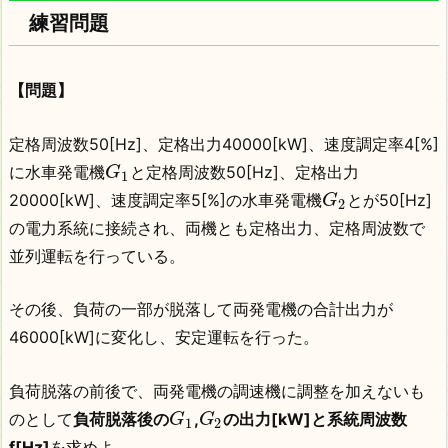
練習問題
【問題】
定格周波数50[Hz]、定格出力40000[kW]、速度調定率4[%]
に水車発電機
と定格周波数50[Hz]、定格出力
G
1
20000[kW]、速度調定率5[%]の水車発電機
とが50[Hz]
G
2
の電力系統に接続され、両機とも定格出力、定格周波数で
並列運転を行っている。
その後、負荷の一部が脱落して両発電機の合計出力が
46000[kW]に変化し、安定運転を行った。
負荷脱落の前後で、両発電機の調速機に調整を加えないも
のとして
負荷脱落後の
,
の出力[kW]と系統周波数
G
G
1
2
f[Hz]
を求めよ。