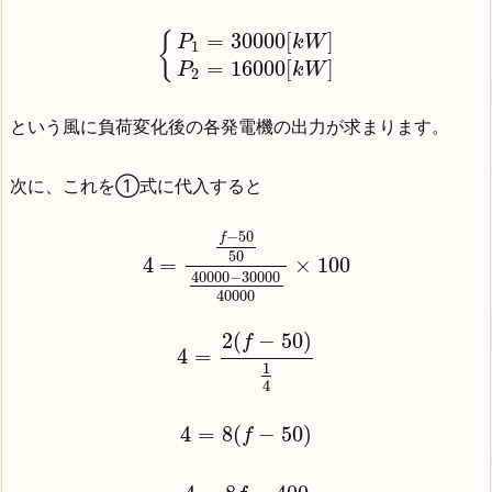
=
30000
[
]
{
P
k
W
1
=
16000
[
]
P
k
W
2
という風に負荷変化後の各発電機の出力が求まります。
次に、これを①式に代入すると
−
50
f
50
4
=
×
100
40000
−
30000
40000
2
(
−
50
)
f
4
=
1
4
4
=
8
(
−
50
)
f