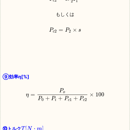
2
1
c
2
もしくは
=
×
P
P
s
2
2
c
⑨効率η[%]
P
o
=
×
100
η
+
+
+
P
P
P
P
0
1
2
i
c
c
[
]
⑩トルク
T
N
・
m