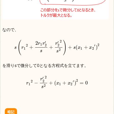
なので、
2
(
)
′
′
2
r
r
r
1
2
2
2
2
′
+
+
+
(
+
)
s
r
s
x
x
1
1
2
2
s
s
を滑りsで微分して0となる方程式を立てます。
2
′
r
2
2
2
′
−
+
(
+
)
=
0
r
x
x
1
1
2
2
s
暗記