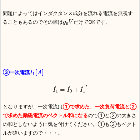
問題によってはインダクタンス成分を流れる電流を無視す
ることもあるのでその際は
だけでOKです。
g
V
0
[
]
③一次電流
I
A
1
′
˙
˙
˙
=
+
I
I
I
1
0
1
となりますが、一次電流は
①で求めた、一次負荷電流と②
で求めた励磁電流のベクトル和になる
ので①と②の大きさ
の和としないように気を付けてください。①も②もベクト
ルが違いますので・・・。