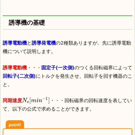
誘導機の基礎
誘導電動機
と
誘導発電機
の2種類ありますが、先に誘導電動
機について説明します。
誘導電動機
・・・
固定子(一次側)
のつくる回転磁界によって
回転子(二次側)
にトルクを発生させ、回転子を回す機器のこ
と。
−
1
[
]
同期速度
・・・回転磁界の回転速度を表してい
N
m
i
n
s
て、以下の公式で求めることができます。
point!