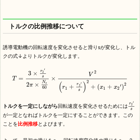
トルクの比例推移について
誘導電動機の回転速度を変化させると滑りsが変化し、トル
クの式↓よりトルクが変化します。
′
r
2
3
×
2
V
s
=
×
T
2
N
(
)
2
×
′
2
s
π
r
′
+
+
(
+
)
2
r
x
x
60
1
1
2
s
′
r
2
トルクを一定にしながら
回転速度を変化させるためには
s
が一定となればトルクを一定にすることができます。この
ことを
比例推移
とよびます。