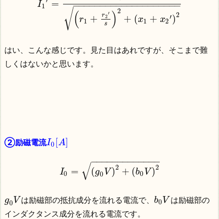
′
=
I
−
−
−
−
−
−
−
−
−
−
−
−
−
−
−
−
−
−
−
−
1
√
2
(
)
′
2
r
′
+
+
(
+
)
2
r
x
x
1
1
2
s
はい、こんな感じです。見た目はあれですが、そこまで難
しくはないかと思います。
[
]
②励磁電流
I
A
0
−
−
−
−
−
−
−
−
−
−
−
−
−
√
2
2
=
(
)
+
(
)
I
g
V
b
V
0
0
0
は励磁部の抵抗成分を流れる電流で、
は励磁部の
g
V
b
V
0
0
インダクタンス成分を流れる電流です。