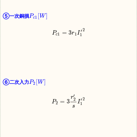
[
]
⑤一次銅損
P
W
1
c
2
′
=
3
P
r
I
1
1
1
c
[
]
⑥二次入力
P
W
2
′
r
2
2
′
=
3
P
I
2
1
s