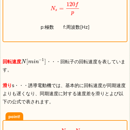
120
f
=
N
s
p
p:極数 f:周波数[Hz]
−
1
[
]
回転速度
・・・回転子の回転速度を表していま
N
m
i
n
す。
滑り
s・・・誘導電動機では、基本的に回転速度が同期速度
よりも遅くなり、同期速度に対する速度差を滑りとよび以
下の公式で表されます。
point!