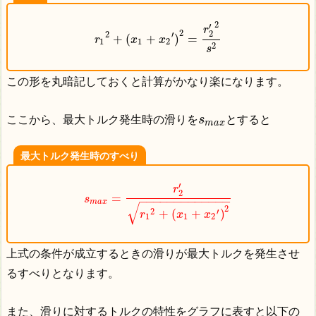
2
′
r
2
2
2
′
+
(
+
)
=
r
x
x
1
1
2
2
s
この形を丸暗記しておくと計算がかなり楽になります。
ここから、最大トルク発生時の滑りを
とすると
s
m
a
x
最大トルク発生時のすべり
′
r
2
=
s
−
−
−
−
−
−
−
−
−
−
−
−
−
m
a
x
√
2
2
′
+
(
+
)
r
x
x
1
1
2
上式の条件が成立するときの滑りが最大トルクを発生させ
るすべりとなります。
また、滑りに対するトルクの特性をグラフに表すと以下の