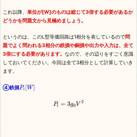
これ以降、
単位が[W]のものは総じて3倍する必要があるか
どうかを問題文から見極めましょう。
というのは、このL型等価回路は1相分を表しているので
問
題でよく問われる3相分の鉄損や銅損や出力や入力は、全て
3倍にする必要があります。
なので、その辺りをすごく意識
しておいてください。今回は全て3相分として計算していき
ます。
[
]
④鉄損
P
W
i
2
=
3
P
g
V
0
i