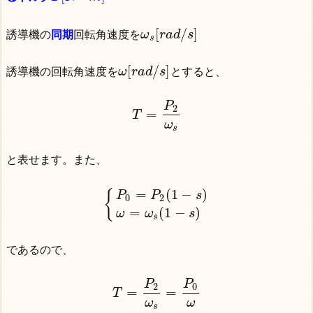
[
/
]
誘導機の
同期
回転角速度を
ω
r
a
d
s
s
[
/
]
誘導機の回転角速度を
とすると、
ω
r
a
d
s
P
2
=
T
ω
s
と表せます。また、
=
(
1
−
)
{
P
P
s
0
2
=
(
1
−
)
ω
ω
s
s
であるので、
P
P
2
0
=
=
T
ω
ω
s