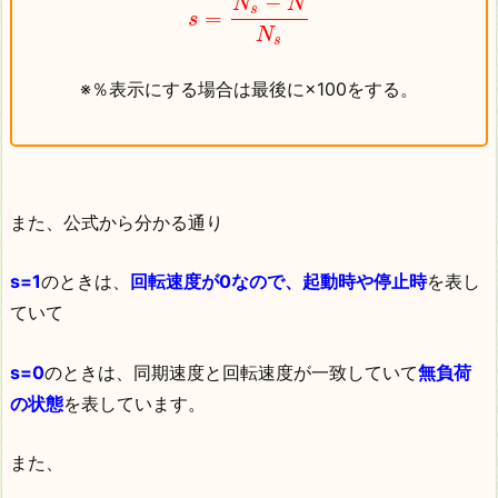
−
N
N
s
=
s
N
s
※％表示にする場合は最後に×100をする。
また、公式から分かる通り
s=1
のときは、
回転速度が0なので、起動時や停止時
を表し
ていて
s=0
のときは、同期速度と回転速度が一致していて
無負荷
の状態
を表しています。
また、