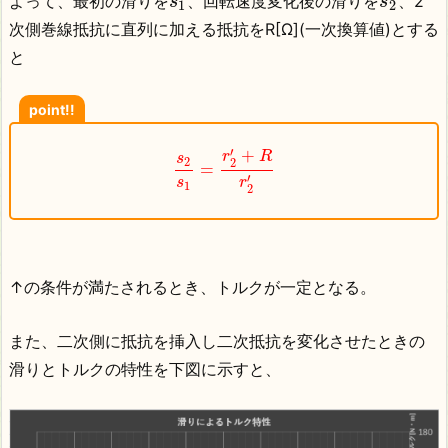
よって、最初の滑りを
、回転速度変化後の滑りを
、2
s
s
1
2
次側巻線抵抗に直列に加える抵抗をR[Ω](一次換算値)とする
と
point!!
′
+
r
R
s
2
2
=
′
s
r
1
2
↑の条件が満たされるとき、トルクが一定となる。
また、二次側に抵抗を挿入し二次抵抗を変化させたときの
滑りとトルクの特性を下図に示すと、