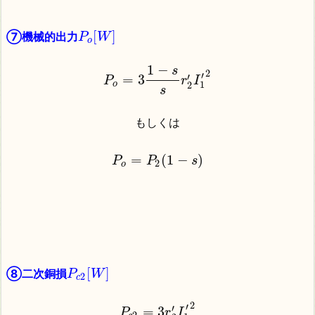
[
]
⑦機械的出力
P
W
o
1
−
s
2
′
′
=
3
P
r
I
1
o
2
s
もしくは
=
(
1
−
)
P
P
s
2
o
[
]
⑧二次銅損
P
W
2
c
2
′
′
=
3
P
r
I