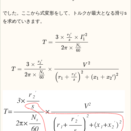
でした。ここから式変形をして、トルクが最大となる滑りs
を求めていきます。
′
2
′
r
3
×
×
2
I
1
s
=
T
N
2
×
s
π
60
′
r
2
3
×
2
V
s
=
×
T
2
N
(
)
2
×
′
2
s
π
r
′
+
+
(
+
)
2
r
x
x
60
1
1
2
s